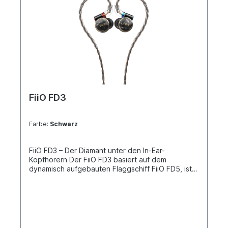
FiiO FD3
Farbe:
Schwarz
FiiO FD3 – Der Diamant unter den In-Ear-
Kopfhörern Der FiiO FD3 basiert auf dem
dynamisch aufgebauten Flaggschiff FiiO FD5, ist
allerdings auf das wesentliche reduziert – und
somit deutlich erschwinglicher. Trotzdem kommen
auch solche elementaren Technologien wie die
Membran aus „Diamond-Like-Carbon“, das
akustische Prisma und einem edlen Gehäuse aus
Aluminium/Magnesium zum Einsatz und sorgen