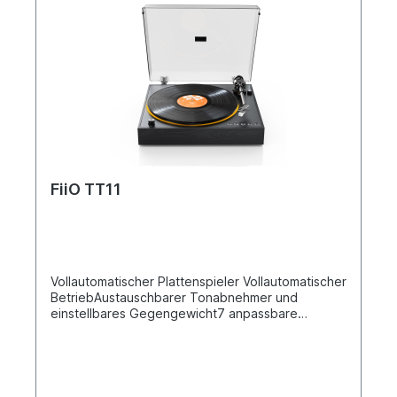
FiiO TT11
Vollautomatischer Plattenspieler Vollautomatischer
BetriebAustauschbarer Tonabnehmer und
einstellbares Gegengewicht7 anpassbare
UmgebungslichtmodiLO/PHONO-
AusgängeKlassisches analoges
AudiodesignDrahtlose Bluetooth-
KonnektivitätLerne deinen ersten Plattenspieler
kennenDenn Schallplatten sind dazu da, gehört