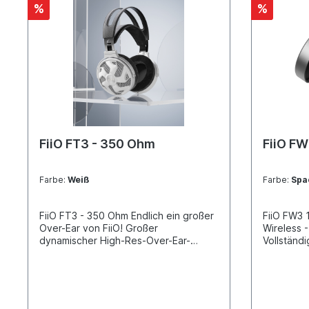
%
%
FiiO FT3 - 350 Ohm
FiiO F
Farbe:
Weiß
Farbe:
Spa
FiiO FT3 - 350 Ohm Endlich ein großer
FiiO FW3 
Over-Ear von FiiO! Großer
Wireless 
dynamischer High-Res-Over-Ear-
Vollständi
Kopfhörer 60 mm großer dynamischer
Design H
Treiber Beryllium-beschichtete
Architekt
Dichtung + DLC-Membran 350Ω hohe
DAC-Chip
Impedanz Asymmetrisches internes
Chipsatz
und externes Magnetkreis-System
Hochauflö