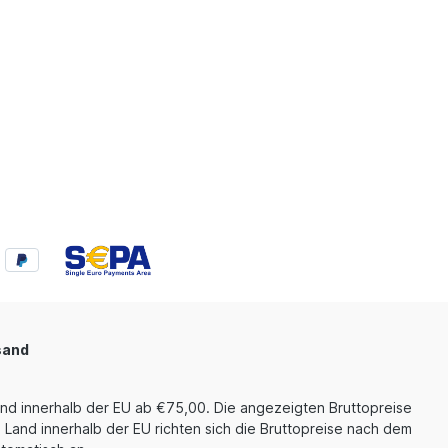
Nachverstärker Elektrizität ist die
Mutter des Klangs - Robuste
Stromversorgung - Reichlich Leistung
Der Lineartransformator ist mit 4
massiven 4700uF-Kondensatoren
gepaart, um saubere Dauerleistung zu
liefern. Isolierte Stromversorgung für
digitale und analoge Sektionen Für
einen reineren Klang Der digitale und
der analoge Teil des K9 werden
separat mit Strom versorgt, um
Interferenzen zwischen den beiden
Audioschaltkreisen zu reduzieren und
eine reine und originalgetreue
Wiedergabe Ihrer Musik zu
gewährleisten. Mehrere LDOs in
mehreren Stufen - Wahrhaft stabile
Leistung Die Leistungsstabilisierung
und -filterung innerhalb des
sand
Audioschaltkreises spielt eine große
Rolle bei der Gewährleistung einer
hervorragenden Klangqualität. In jeder
und innerhalb der EU ab €75,00. Die angezeigten Bruttopreise
Stufe des Audio-Schaltkreises werden
extrem rauscharme LDOs zur
 Land innerhalb der EU richten sich die Bruttopreise nach dem
Spannungsregelung eingesetzt. Dual-