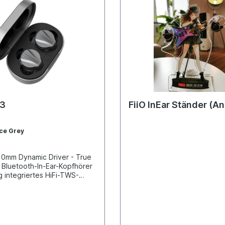
W3
FiiO InEar Ständer (A
ce Grey
10mm Dynamic Driver - True
- Bluetooth-In-Ear-Kopfhörer
g integriertes HiFi-TWS-
ochwertige DAC & AMP
ur Leistungsstarker AK4332
satz QCC5141 Bluetooth-
 von Qualcomm
sende Bluetooth V5.2-