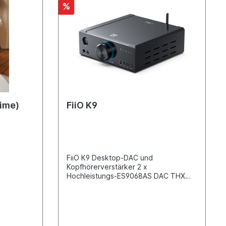
%
nime)
FiiO K9
FiiO K9 Desktop-DAC und
Kopfhörerverstärker 2 x
Hochleistungs-ES9068AS DAC THX
AAA 788+ Verstärker Dual-Mode
Clock Management QCC5124
Bluetooth -Unterstützung von
LDAC/aptX Adaptive und anderen
hochauflösenden Bluetooth-Formaten